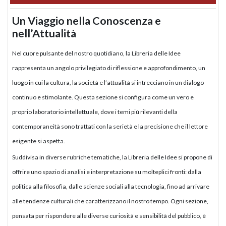
Un Viaggio nella Conoscenza e
nell’Attualità
Nel cuore pulsante del nostro quotidiano, la Libreria delle Idee
rappresenta un angolo privilegiato di riflessione e approfondimento, un
luogo in cui la cultura, la società e l’attualità si intrecciano in un dialogo
continuo e stimolante. Questa sezione si configura come un vero e
proprio laboratorio intellettuale, dove i temi più rilevanti della
contemporaneità sono trattati con la serietà e la precisione che il lettore
esigente si aspetta.
Suddivisa in diverse rubriche tematiche, la Libreria delle Idee si propone di
offrire uno spazio di analisi e interpretazione su molteplici fronti: dalla
politica alla filosofia, dalle scienze sociali alla tecnologia, fino ad arrivare
alle tendenze culturali che caratterizzano il nostro tempo. Ogni sezione,
pensata per rispondere alle diverse curiosità e sensibilità del pubblico, è