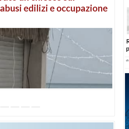
 danni da maltempo
R
p
d