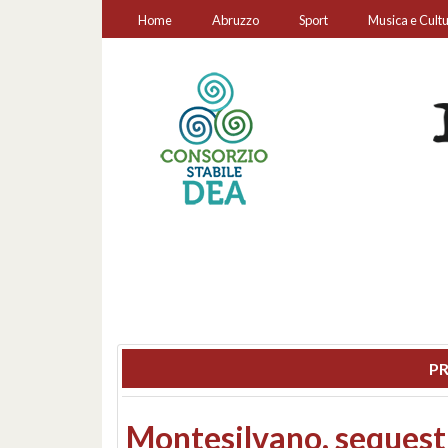
Home
Abruzzo
Sport
Musica e Cult
PR
Consiglio regionale: co