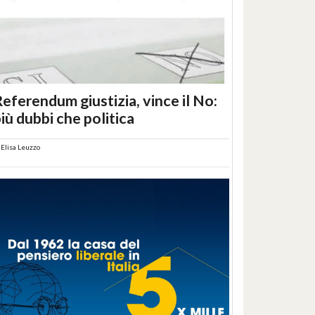
eferendum giustizia, vince il No:
iù dubbi che politica
i
Elisa Leuzzo