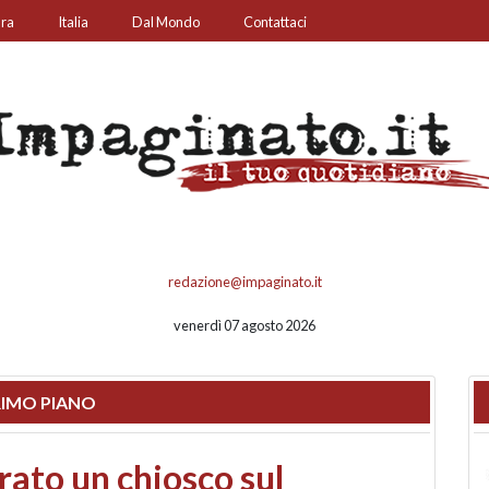
ura
Italia
Dal Mondo
Contattaci
redazione@impaginato.it
venerdì 07 agosto 2026
IMO PIANO
nfronto su call center,