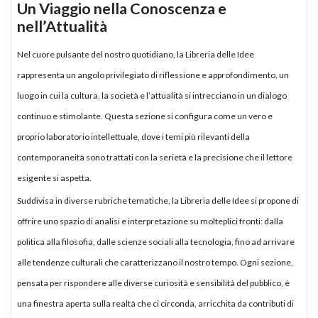
Un Viaggio nella Conoscenza e
nell’Attualità
Nel cuore pulsante del nostro quotidiano, la Libreria delle Idee
rappresenta un angolo privilegiato di riflessione e approfondimento, un
luogo in cui la cultura, la società e l’attualità si intrecciano in un dialogo
continuo e stimolante. Questa sezione si configura come un vero e
proprio laboratorio intellettuale, dove i temi più rilevanti della
contemporaneità sono trattati con la serietà e la precisione che il lettore
esigente si aspetta.
Suddivisa in diverse rubriche tematiche, la Libreria delle Idee si propone di
offrire uno spazio di analisi e interpretazione su molteplici fronti: dalla
politica alla filosofia, dalle scienze sociali alla tecnologia, fino ad arrivare
alle tendenze culturali che caratterizzano il nostro tempo. Ogni sezione,
pensata per rispondere alle diverse curiosità e sensibilità del pubblico, è
una finestra aperta sulla realtà che ci circonda, arricchita da contributi di