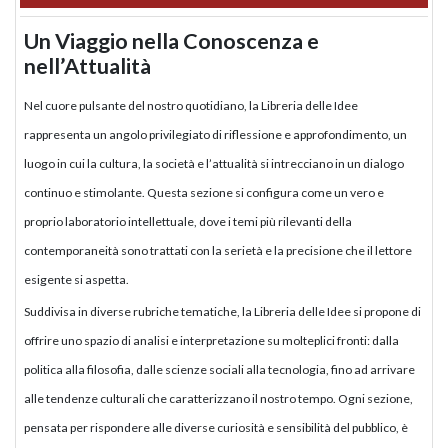
Un Viaggio nella Conoscenza e
nell’Attualità
Nel cuore pulsante del nostro quotidiano, la Libreria delle Idee
rappresenta un angolo privilegiato di riflessione e approfondimento, un
luogo in cui la cultura, la società e l’attualità si intrecciano in un dialogo
continuo e stimolante. Questa sezione si configura come un vero e
proprio laboratorio intellettuale, dove i temi più rilevanti della
contemporaneità sono trattati con la serietà e la precisione che il lettore
esigente si aspetta.
Suddivisa in diverse rubriche tematiche, la Libreria delle Idee si propone di
offrire uno spazio di analisi e interpretazione su molteplici fronti: dalla
politica alla filosofia, dalle scienze sociali alla tecnologia, fino ad arrivare
alle tendenze culturali che caratterizzano il nostro tempo. Ogni sezione,
pensata per rispondere alle diverse curiosità e sensibilità del pubblico, è