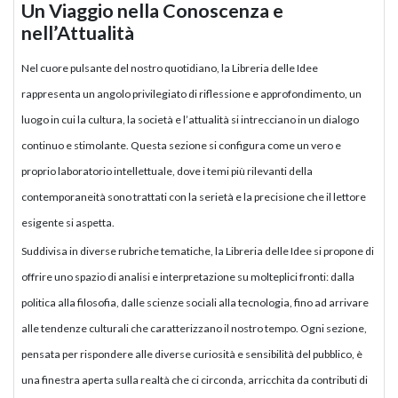
Un Viaggio nella Conoscenza e
nell’Attualità
Nel cuore pulsante del nostro quotidiano, la Libreria delle Idee
rappresenta un angolo privilegiato di riflessione e approfondimento, un
luogo in cui la cultura, la società e l’attualità si intrecciano in un dialogo
continuo e stimolante. Questa sezione si configura come un vero e
proprio laboratorio intellettuale, dove i temi più rilevanti della
contemporaneità sono trattati con la serietà e la precisione che il lettore
esigente si aspetta.
Suddivisa in diverse rubriche tematiche, la Libreria delle Idee si propone di
offrire uno spazio di analisi e interpretazione su molteplici fronti: dalla
politica alla filosofia, dalle scienze sociali alla tecnologia, fino ad arrivare
alle tendenze culturali che caratterizzano il nostro tempo. Ogni sezione,
pensata per rispondere alle diverse curiosità e sensibilità del pubblico, è
una finestra aperta sulla realtà che ci circonda, arricchita da contributi di