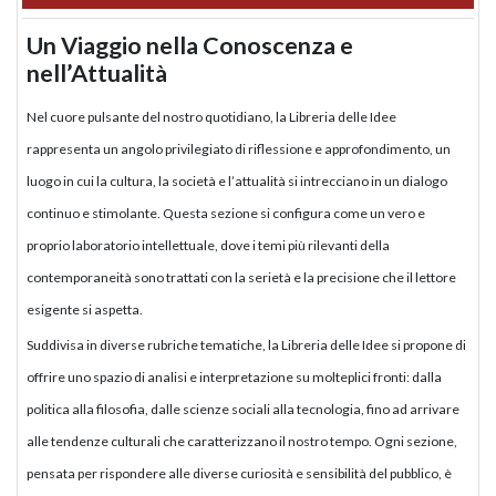
Un Viaggio nella Conoscenza e
nell’Attualità
Nel cuore pulsante del nostro quotidiano, la Libreria delle Idee
rappresenta un angolo privilegiato di riflessione e approfondimento, un
luogo in cui la cultura, la società e l’attualità si intrecciano in un dialogo
continuo e stimolante. Questa sezione si configura come un vero e
proprio laboratorio intellettuale, dove i temi più rilevanti della
contemporaneità sono trattati con la serietà e la precisione che il lettore
esigente si aspetta.
Suddivisa in diverse rubriche tematiche, la Libreria delle Idee si propone di
offrire uno spazio di analisi e interpretazione su molteplici fronti: dalla
politica alla filosofia, dalle scienze sociali alla tecnologia, fino ad arrivare
alle tendenze culturali che caratterizzano il nostro tempo. Ogni sezione,
pensata per rispondere alle diverse curiosità e sensibilità del pubblico, è