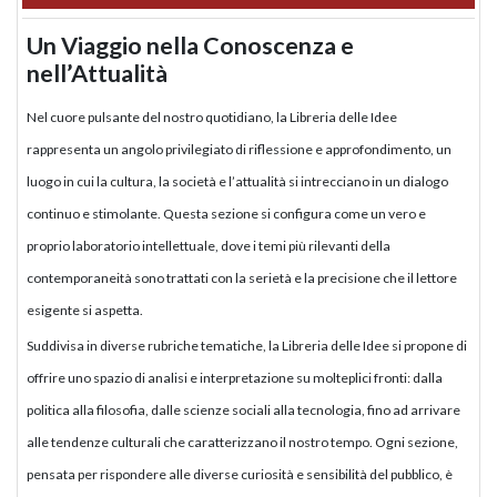
Un Viaggio nella Conoscenza e
nell’Attualità
Nel cuore pulsante del nostro quotidiano, la Libreria delle Idee
rappresenta un angolo privilegiato di riflessione e approfondimento, un
luogo in cui la cultura, la società e l’attualità si intrecciano in un dialogo
continuo e stimolante. Questa sezione si configura come un vero e
proprio laboratorio intellettuale, dove i temi più rilevanti della
contemporaneità sono trattati con la serietà e la precisione che il lettore
esigente si aspetta.
Suddivisa in diverse rubriche tematiche, la Libreria delle Idee si propone di
offrire uno spazio di analisi e interpretazione su molteplici fronti: dalla
politica alla filosofia, dalle scienze sociali alla tecnologia, fino ad arrivare
alle tendenze culturali che caratterizzano il nostro tempo. Ogni sezione,
pensata per rispondere alle diverse curiosità e sensibilità del pubblico, è