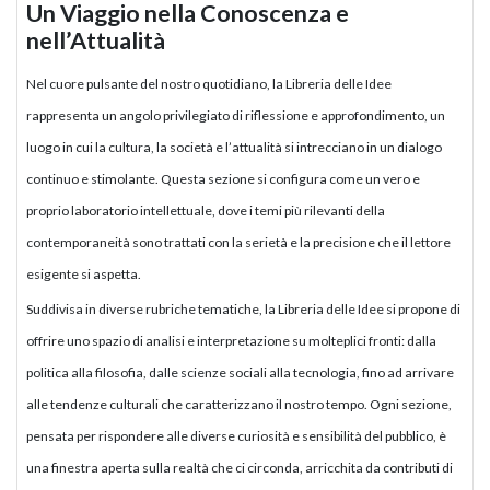
Un Viaggio nella Conoscenza e
nell’Attualità
Nel cuore pulsante del nostro quotidiano, la Libreria delle Idee
rappresenta un angolo privilegiato di riflessione e approfondimento, un
luogo in cui la cultura, la società e l’attualità si intrecciano in un dialogo
continuo e stimolante. Questa sezione si configura come un vero e
proprio laboratorio intellettuale, dove i temi più rilevanti della
contemporaneità sono trattati con la serietà e la precisione che il lettore
esigente si aspetta.
Suddivisa in diverse rubriche tematiche, la Libreria delle Idee si propone di
offrire uno spazio di analisi e interpretazione su molteplici fronti: dalla
politica alla filosofia, dalle scienze sociali alla tecnologia, fino ad arrivare
alle tendenze culturali che caratterizzano il nostro tempo. Ogni sezione,
pensata per rispondere alle diverse curiosità e sensibilità del pubblico, è
una finestra aperta sulla realtà che ci circonda, arricchita da contributi di