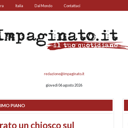
ura
Italia
Dal Mondo
Contattaci
redazione@impaginato.it
giovedì 06 agosto 2026
IMO PIANO
nfronto su call center,