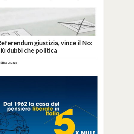
eferendum giustizia, vince il No:
iù dubbi che politica
i
Elisa Leuzzo