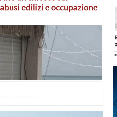
 danni da maltempo
R
p
d