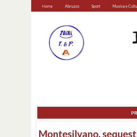
Home
Abruzzo
Sport
Musica e Cult
PR
Consiglio regionale: co