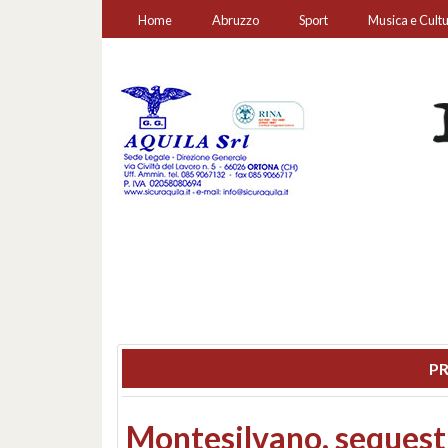
Home
Abruzzo
Sport
Musica e Cult
PR
Consiglio regionale: co