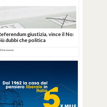
eferendum giustizia, vince il No:
iù dubbi che politica
i
Elisa Leuzzo