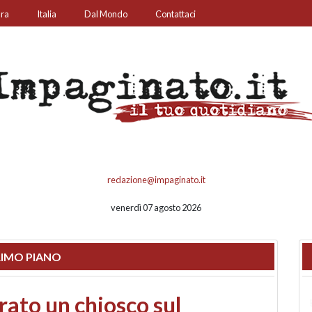
ura
Italia
Dal Mondo
Contattaci
redazione@impaginato.it
venerdì 07 agosto 2026
IMO PIANO
nfronto su call center,