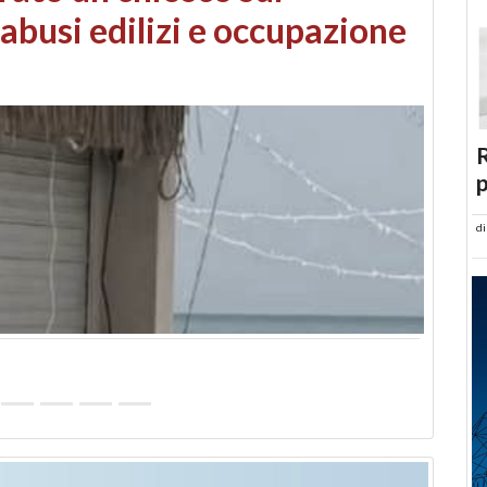
 danni da maltempo
R
p
d