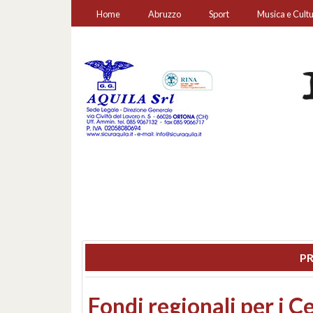
Home
Abruzzo
Sport
Musica e Cult
PR
Montesilvano, sequestr