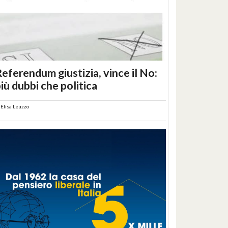
eferendum giustizia, vince il No:
iù dubbi che politica
i
Elisa Leuzzo