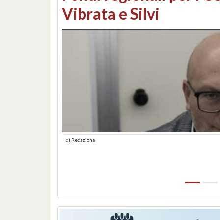
lungomare: contestati 
abusiva
di
Redazione