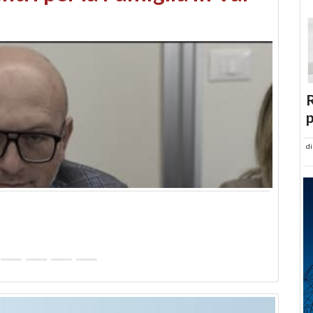
abusi edilizi e occupazione
R
p
d