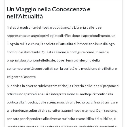
Un Viaggio nella Conoscenza e
nell’Attualità
Nel cuore pulsante del nostro quotidiano, la Libreria delle Idee
rappresenta un angolo privilegiato di riflessione e approfondimento, un
luogo in cui la cultura, la società e l’attualità si intrecciano in un dialogo
continuo e stimolante. Questa sezione si configura come un vero e
proprio laboratorio intellettuale, dove i temi più rilevanti della
contemporaneità sono trattati con la serietà e la precisione che il lettore
esigente si aspetta.
Suddivisa in diverse rubriche tematiche, la Libreria delle Idee si propone di
offrire uno spazio di analisi e interpretazione su molteplici fronti: dalla
politica alla filosofia, dalle scienze sociali alla tecnologia, fino ad arrivare
alle tendenze culturali che caratterizzano il nostro tempo. Ogni sezione,
pensata per rispondere alle diverse curiosità e sensibilità del pubblico, è
una finestra aperta sulla realtà che ci circonda, arricchita da contributi di