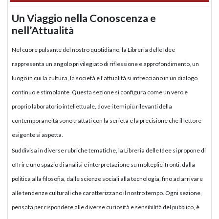
Un Viaggio nella Conoscenza e
nell’Attualità
Nel cuore pulsante del nostro quotidiano, la Libreria delle Idee
rappresenta un angolo privilegiato di riflessione e approfondimento, un
luogo in cui la cultura, la società e l’attualità si intrecciano in un dialogo
continuo e stimolante. Questa sezione si configura come un vero e
proprio laboratorio intellettuale, dove i temi più rilevanti della
contemporaneità sono trattati con la serietà e la precisione che il lettore
esigente si aspetta.
Suddivisa in diverse rubriche tematiche, la Libreria delle Idee si propone di
offrire uno spazio di analisi e interpretazione su molteplici fronti: dalla
politica alla filosofia, dalle scienze sociali alla tecnologia, fino ad arrivare
alle tendenze culturali che caratterizzano il nostro tempo. Ogni sezione,
pensata per rispondere alle diverse curiosità e sensibilità del pubblico, è