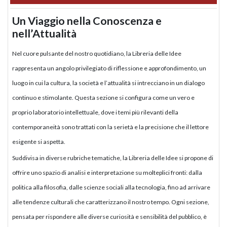
Un Viaggio nella Conoscenza e
nell’Attualità
Nel cuore pulsante del nostro quotidiano, la Libreria delle Idee
rappresenta un angolo privilegiato di riflessione e approfondimento, un
luogo in cui la cultura, la società e l’attualità si intrecciano in un dialogo
continuo e stimolante. Questa sezione si configura come un vero e
proprio laboratorio intellettuale, dove i temi più rilevanti della
contemporaneità sono trattati con la serietà e la precisione che il lettore
esigente si aspetta.
Suddivisa in diverse rubriche tematiche, la Libreria delle Idee si propone di
offrire uno spazio di analisi e interpretazione su molteplici fronti: dalla
politica alla filosofia, dalle scienze sociali alla tecnologia, fino ad arrivare
alle tendenze culturali che caratterizzano il nostro tempo. Ogni sezione,
pensata per rispondere alle diverse curiosità e sensibilità del pubblico, è