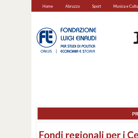
Home
Abruzzo
Sport
Musica e Cult
PR
Montesilvano, sequestr