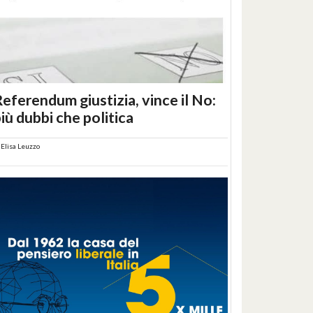
eferendum giustizia, vince il No:
iù dubbi che politica
i
Elisa Leuzzo