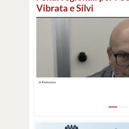
lungomare: contestati 
abusiva
di
Redazione