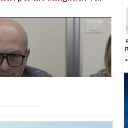
abusi edilizi e occupazione
R
p
d