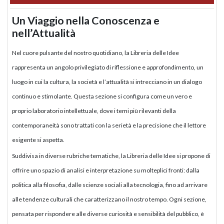
Un Viaggio nella Conoscenza e
nell’Attualità
Nel cuore pulsante del nostro quotidiano, la Libreria delle Idee
rappresenta un angolo privilegiato di riflessione e approfondimento, un
luogo in cui la cultura, la società e l’attualità si intrecciano in un dialogo
continuo e stimolante. Questa sezione si configura come un vero e
proprio laboratorio intellettuale, dove i temi più rilevanti della
contemporaneità sono trattati con la serietà e la precisione che il lettore
esigente si aspetta.
Suddivisa in diverse rubriche tematiche, la Libreria delle Idee si propone di
offrire uno spazio di analisi e interpretazione su molteplici fronti: dalla
politica alla filosofia, dalle scienze sociali alla tecnologia, fino ad arrivare
alle tendenze culturali che caratterizzano il nostro tempo. Ogni sezione,
pensata per rispondere alle diverse curiosità e sensibilità del pubblico, è