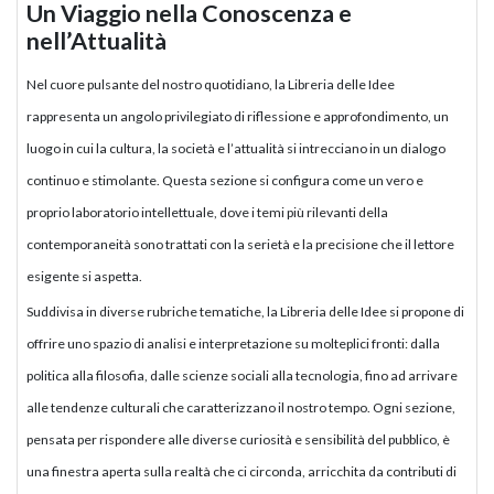
Un Viaggio nella Conoscenza e
nell’Attualità
Nel cuore pulsante del nostro quotidiano, la Libreria delle Idee
rappresenta un angolo privilegiato di riflessione e approfondimento, un
luogo in cui la cultura, la società e l’attualità si intrecciano in un dialogo
continuo e stimolante. Questa sezione si configura come un vero e
proprio laboratorio intellettuale, dove i temi più rilevanti della
contemporaneità sono trattati con la serietà e la precisione che il lettore
esigente si aspetta.
Suddivisa in diverse rubriche tematiche, la Libreria delle Idee si propone di
offrire uno spazio di analisi e interpretazione su molteplici fronti: dalla
politica alla filosofia, dalle scienze sociali alla tecnologia, fino ad arrivare
alle tendenze culturali che caratterizzano il nostro tempo. Ogni sezione,
pensata per rispondere alle diverse curiosità e sensibilità del pubblico, è
una finestra aperta sulla realtà che ci circonda, arricchita da contributi di