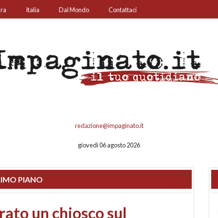
ura
Italia
Dal Mondo
Contattaci
redazione@impaginato.it
giovedì 06 agosto 2026
IMO PIANO
nfronto su call center,