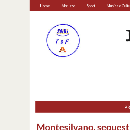
Home
Abruzzo
Sport
Musica e Cult
PR
Consiglio regionale: co