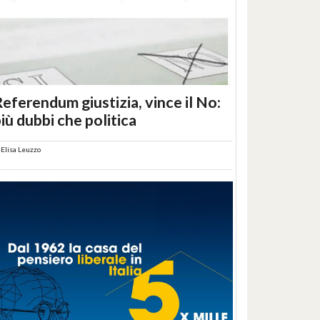
eferendum giustizia, vince il No:
iù dubbi che politica
i
Elisa Leuzzo