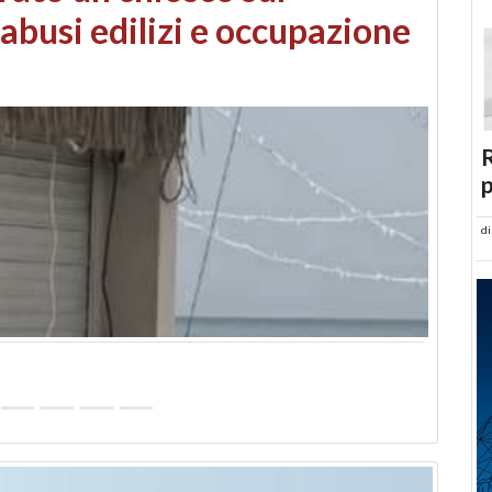
 danni da maltempo
R
p
d