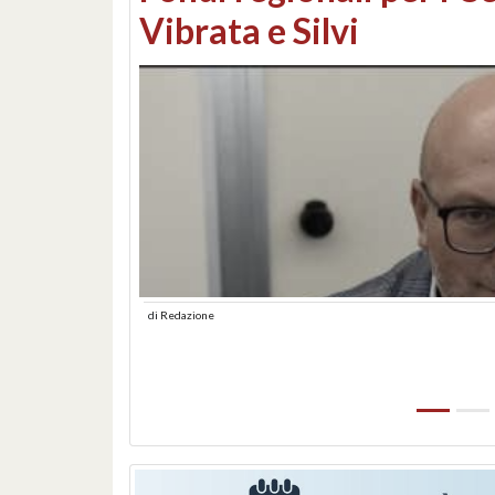
lungomare: contestati 
abusiva
di
Redazione