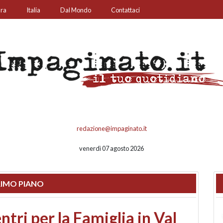
ura
Italia
Dal Mondo
Contattaci
redazione@impaginato.it
venerdì 07 agosto 2026
IMO PIANO
ato un chiosco sul