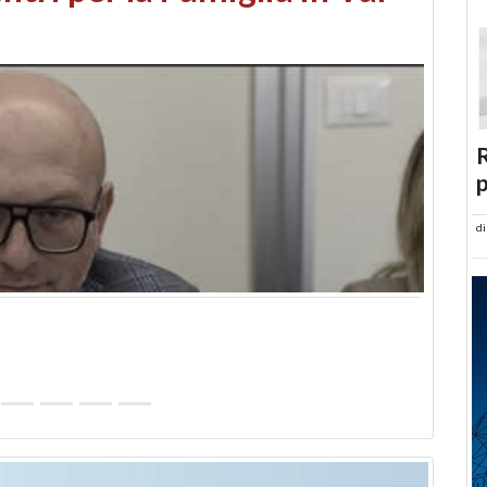
abusi edilizi e occupazione
R
p
d