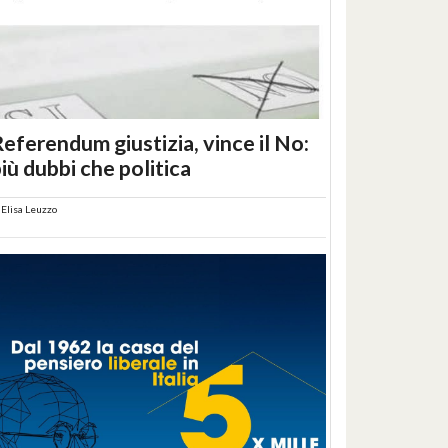
eferendum giustizia, vince il No:
iù dubbi che politica
i
Elisa Leuzzo