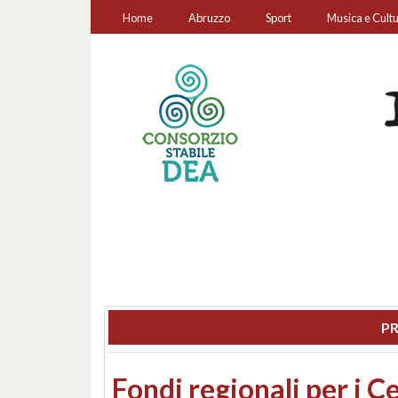
Home
Abruzzo
Sport
Musica e Cult
PR
Montesilvano, sequestr