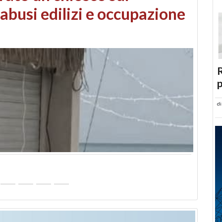
 danni da maltempo
R
p
d