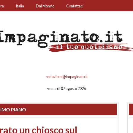
ura
Italia
Dal Mondo
Contattaci
redazione@impaginato.it
venerdì 07 agosto 2026
IMO PIANO
nfronto su call center,