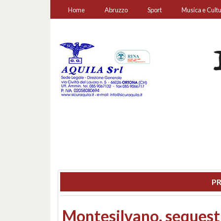
Home
Abruzzo
Sport
Musica e Cult
PR
Consiglio regionale: co