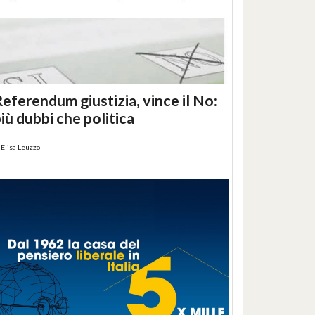
eferendum giustizia, vince il No:
iù dubbi che politica
i
Elisa Leuzzo