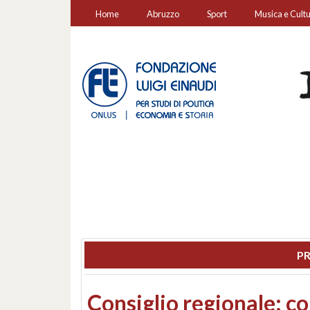
Home
Abruzzo
Sport
Musica e Cult
PR
Consiglio regionale: co