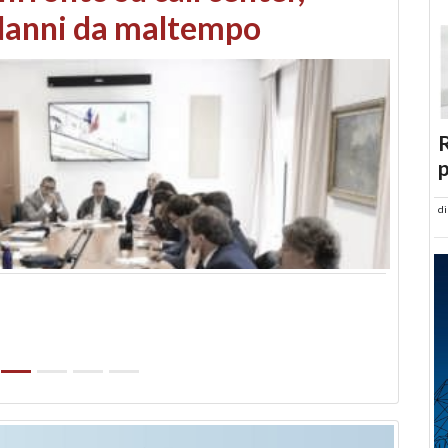
 danni da maltempo
R
p
d