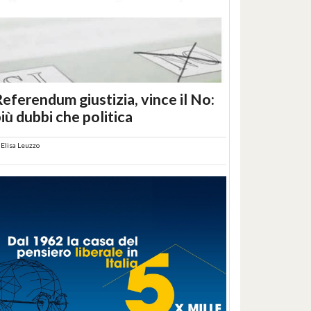
eferendum giustizia, vince il No:
iù dubbi che politica
i
Elisa Leuzzo