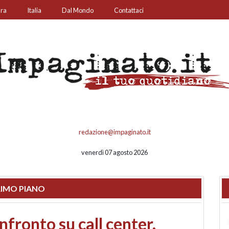
ura
Italia
Dal Mondo
Contattaci
redazione@impaginato.it
venerdì 07 agosto 2026
IMO PIANO
nfronto su call center,