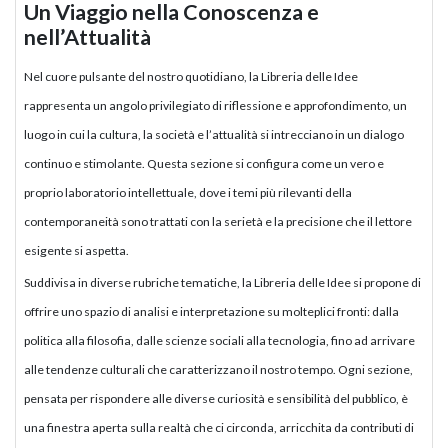
Un Viaggio nella Conoscenza e
nell’Attualità
Nel cuore pulsante del nostro quotidiano, la Libreria delle Idee
rappresenta un angolo privilegiato di riflessione e approfondimento, un
luogo in cui la cultura, la società e l’attualità si intrecciano in un dialogo
continuo e stimolante. Questa sezione si configura come un vero e
proprio laboratorio intellettuale, dove i temi più rilevanti della
contemporaneità sono trattati con la serietà e la precisione che il lettore
esigente si aspetta.
Suddivisa in diverse rubriche tematiche, la Libreria delle Idee si propone di
offrire uno spazio di analisi e interpretazione su molteplici fronti: dalla
politica alla filosofia, dalle scienze sociali alla tecnologia, fino ad arrivare
alle tendenze culturali che caratterizzano il nostro tempo. Ogni sezione,
pensata per rispondere alle diverse curiosità e sensibilità del pubblico, è
una finestra aperta sulla realtà che ci circonda, arricchita da contributi di