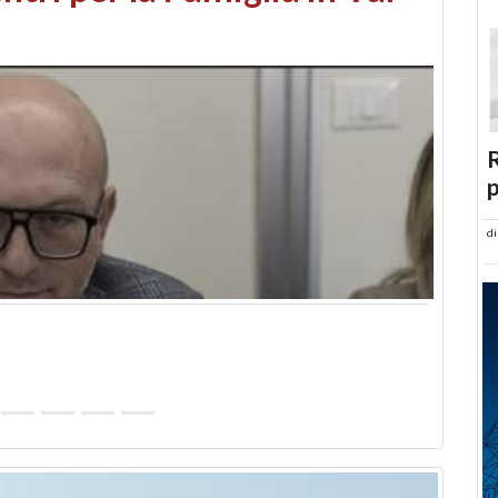
abusi edilizi e occupazione
R
p
d