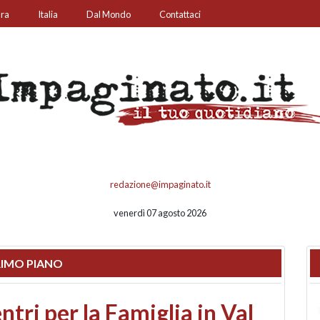
ura
Italia
Dal Mondo
Contattaci
redazione@impaginato.it
venerdì 07 agosto 2026
IMO PIANO
ato un chiosco sul