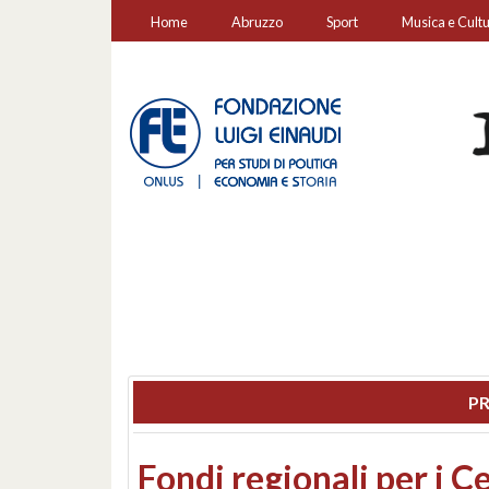
Home
Abruzzo
Sport
Musica e Cult
PR
Montesilvano, sequestr