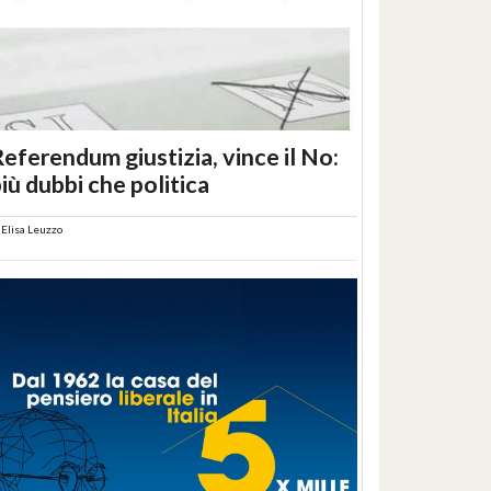
eferendum giustizia, vince il No:
iù dubbi che politica
i
Elisa Leuzzo