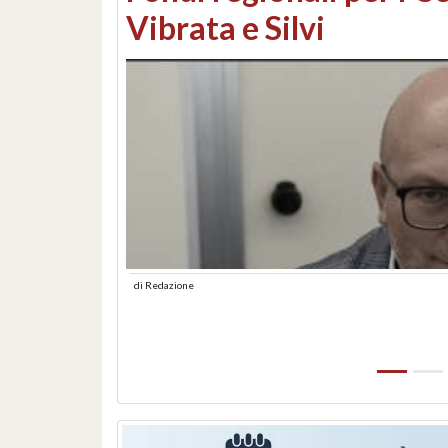
lungomare: contestati 
abusiva
di
Redazione