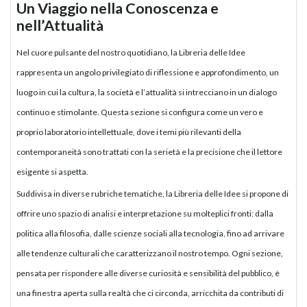
Un Viaggio nella Conoscenza e
nell’Attualità
Nel cuore pulsante del nostro quotidiano, la Libreria delle Idee
rappresenta un angolo privilegiato di riflessione e approfondimento, un
luogo in cui la cultura, la società e l’attualità si intrecciano in un dialogo
continuo e stimolante. Questa sezione si configura come un vero e
proprio laboratorio intellettuale, dove i temi più rilevanti della
contemporaneità sono trattati con la serietà e la precisione che il lettore
esigente si aspetta.
Suddivisa in diverse rubriche tematiche, la Libreria delle Idee si propone di
offrire uno spazio di analisi e interpretazione su molteplici fronti: dalla
politica alla filosofia, dalle scienze sociali alla tecnologia, fino ad arrivare
alle tendenze culturali che caratterizzano il nostro tempo. Ogni sezione,
pensata per rispondere alle diverse curiosità e sensibilità del pubblico, è
una finestra aperta sulla realtà che ci circonda, arricchita da contributi di