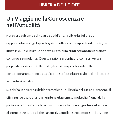
LIBRERIA DELLE IDEE
Un Viaggio nella Conoscenza e
nell’Attualità
Nel cuore pulsante del nostro quotidiano, la Libreria delle Idee
rappresenta un angolo privilegiato di riflessione e approfondimento, un
luogo in cui la cultura, la società e l’attualità si intrecciano in un dialogo
continuo e stimolante. Questa sezione si configura come un vero e
proprio laboratorio intellettuale, dove i temi più rilevanti della
contemporaneità sono trattati con la serietà e la precisione che il lettore
esigente si aspetta.
Suddivisa in diverse rubriche tematiche, la Libreria delle Idee si propone di
offrire uno spazio di analisi e interpretazione su molteplici fronti: dalla
politica alla filosofia, dalle scienze sociali alla tecnologia, fino ad arrivare
alle tendenze culturali che caratterizzano il nostro tempo. Ogni sezione,