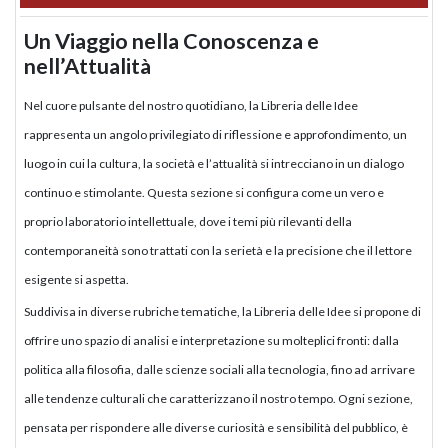
Un Viaggio nella Conoscenza e
nell’Attualità
Nel cuore pulsante del nostro quotidiano, la Libreria delle Idee
rappresenta un angolo privilegiato di riflessione e approfondimento, un
luogo in cui la cultura, la società e l’attualità si intrecciano in un dialogo
continuo e stimolante. Questa sezione si configura come un vero e
proprio laboratorio intellettuale, dove i temi più rilevanti della
contemporaneità sono trattati con la serietà e la precisione che il lettore
esigente si aspetta.
Suddivisa in diverse rubriche tematiche, la Libreria delle Idee si propone di
offrire uno spazio di analisi e interpretazione su molteplici fronti: dalla
politica alla filosofia, dalle scienze sociali alla tecnologia, fino ad arrivare
alle tendenze culturali che caratterizzano il nostro tempo. Ogni sezione,
pensata per rispondere alle diverse curiosità e sensibilità del pubblico, è