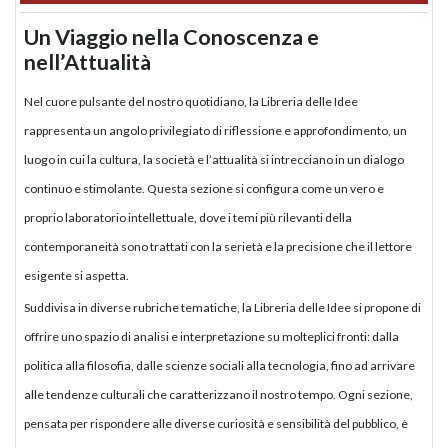
Un Viaggio nella Conoscenza e
nell’Attualità
Nel cuore pulsante del nostro quotidiano, la Libreria delle Idee
rappresenta un angolo privilegiato di riflessione e approfondimento, un
luogo in cui la cultura, la società e l’attualità si intrecciano in un dialogo
continuo e stimolante. Questa sezione si configura come un vero e
proprio laboratorio intellettuale, dove i temi più rilevanti della
contemporaneità sono trattati con la serietà e la precisione che il lettore
esigente si aspetta.
Suddivisa in diverse rubriche tematiche, la Libreria delle Idee si propone di
offrire uno spazio di analisi e interpretazione su molteplici fronti: dalla
politica alla filosofia, dalle scienze sociali alla tecnologia, fino ad arrivare
alle tendenze culturali che caratterizzano il nostro tempo. Ogni sezione,
pensata per rispondere alle diverse curiosità e sensibilità del pubblico, è