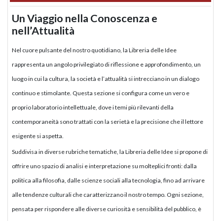
Un Viaggio nella Conoscenza e
nell’Attualità
Nel cuore pulsante del nostro quotidiano, la Libreria delle Idee
rappresenta un angolo privilegiato di riflessione e approfondimento, un
luogo in cui la cultura, la società e l’attualità si intrecciano in un dialogo
continuo e stimolante. Questa sezione si configura come un vero e
proprio laboratorio intellettuale, dove i temi più rilevanti della
contemporaneità sono trattati con la serietà e la precisione che il lettore
esigente si aspetta.
Suddivisa in diverse rubriche tematiche, la Libreria delle Idee si propone di
offrire uno spazio di analisi e interpretazione su molteplici fronti: dalla
politica alla filosofia, dalle scienze sociali alla tecnologia, fino ad arrivare
alle tendenze culturali che caratterizzano il nostro tempo. Ogni sezione,
pensata per rispondere alle diverse curiosità e sensibilità del pubblico, è