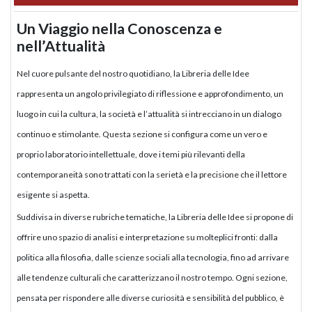
Un Viaggio nella Conoscenza e
nell’Attualità
Nel cuore pulsante del nostro quotidiano, la Libreria delle Idee
rappresenta un angolo privilegiato di riflessione e approfondimento, un
luogo in cui la cultura, la società e l’attualità si intrecciano in un dialogo
continuo e stimolante. Questa sezione si configura come un vero e
proprio laboratorio intellettuale, dove i temi più rilevanti della
contemporaneità sono trattati con la serietà e la precisione che il lettore
esigente si aspetta.
Suddivisa in diverse rubriche tematiche, la Libreria delle Idee si propone di
offrire uno spazio di analisi e interpretazione su molteplici fronti: dalla
politica alla filosofia, dalle scienze sociali alla tecnologia, fino ad arrivare
alle tendenze culturali che caratterizzano il nostro tempo. Ogni sezione,
pensata per rispondere alle diverse curiosità e sensibilità del pubblico, è