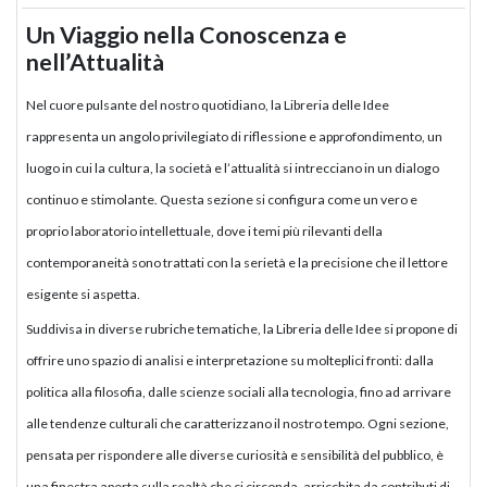
Un Viaggio nella Conoscenza e
nell’Attualità
Nel cuore pulsante del nostro quotidiano, la Libreria delle Idee
rappresenta un angolo privilegiato di riflessione e approfondimento, un
luogo in cui la cultura, la società e l’attualità si intrecciano in un dialogo
continuo e stimolante. Questa sezione si configura come un vero e
proprio laboratorio intellettuale, dove i temi più rilevanti della
contemporaneità sono trattati con la serietà e la precisione che il lettore
esigente si aspetta.
Suddivisa in diverse rubriche tematiche, la Libreria delle Idee si propone di
offrire uno spazio di analisi e interpretazione su molteplici fronti: dalla
politica alla filosofia, dalle scienze sociali alla tecnologia, fino ad arrivare
alle tendenze culturali che caratterizzano il nostro tempo. Ogni sezione,
pensata per rispondere alle diverse curiosità e sensibilità del pubblico, è
una finestra aperta sulla realtà che ci circonda, arricchita da contributi di