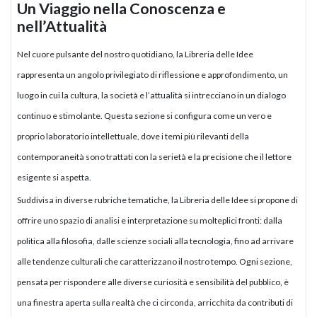
Un Viaggio nella Conoscenza e
nell’Attualità
Nel cuore pulsante del nostro quotidiano, la Libreria delle Idee
rappresenta un angolo privilegiato di riflessione e approfondimento, un
luogo in cui la cultura, la società e l’attualità si intrecciano in un dialogo
continuo e stimolante. Questa sezione si configura come un vero e
proprio laboratorio intellettuale, dove i temi più rilevanti della
contemporaneità sono trattati con la serietà e la precisione che il lettore
esigente si aspetta.
Suddivisa in diverse rubriche tematiche, la Libreria delle Idee si propone di
offrire uno spazio di analisi e interpretazione su molteplici fronti: dalla
politica alla filosofia, dalle scienze sociali alla tecnologia, fino ad arrivare
alle tendenze culturali che caratterizzano il nostro tempo. Ogni sezione,
pensata per rispondere alle diverse curiosità e sensibilità del pubblico, è
una finestra aperta sulla realtà che ci circonda, arricchita da contributi di