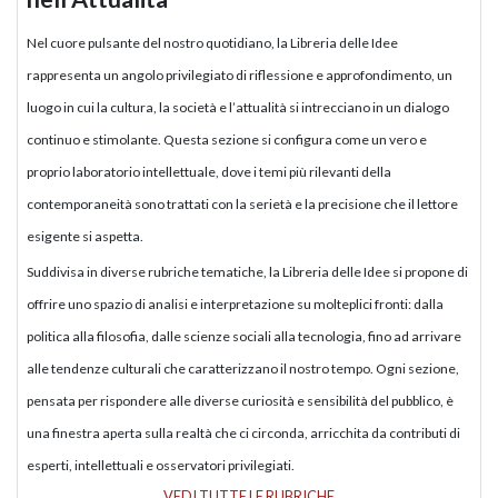
Nel cuore pulsante del nostro quotidiano, la Libreria delle Idee
rappresenta un angolo privilegiato di riflessione e approfondimento, un
luogo in cui la cultura, la società e l’attualità si intrecciano in un dialogo
continuo e stimolante. Questa sezione si configura come un vero e
proprio laboratorio intellettuale, dove i temi più rilevanti della
contemporaneità sono trattati con la serietà e la precisione che il lettore
esigente si aspetta.
Suddivisa in diverse rubriche tematiche, la Libreria delle Idee si propone di
offrire uno spazio di analisi e interpretazione su molteplici fronti: dalla
politica alla filosofia, dalle scienze sociali alla tecnologia, fino ad arrivare
alle tendenze culturali che caratterizzano il nostro tempo. Ogni sezione,
pensata per rispondere alle diverse curiosità e sensibilità del pubblico, è
una finestra aperta sulla realtà che ci circonda, arricchita da contributi di
esperti, intellettuali e osservatori privilegiati.
VEDI TUTTE LE RUBRICHE