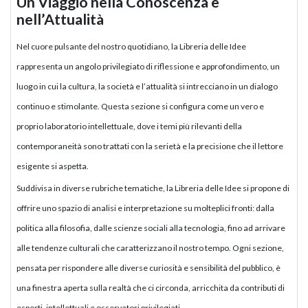
Un Viaggio nella Conoscenza e
nell’Attualità
Nel cuore pulsante del nostro quotidiano, la Libreria delle Idee
rappresenta un angolo privilegiato di riflessione e approfondimento, un
luogo in cui la cultura, la società e l’attualità si intrecciano in un dialogo
continuo e stimolante. Questa sezione si configura come un vero e
proprio laboratorio intellettuale, dove i temi più rilevanti della
contemporaneità sono trattati con la serietà e la precisione che il lettore
esigente si aspetta.
Suddivisa in diverse rubriche tematiche, la Libreria delle Idee si propone di
offrire uno spazio di analisi e interpretazione su molteplici fronti: dalla
politica alla filosofia, dalle scienze sociali alla tecnologia, fino ad arrivare
alle tendenze culturali che caratterizzano il nostro tempo. Ogni sezione,
pensata per rispondere alle diverse curiosità e sensibilità del pubblico, è
una finestra aperta sulla realtà che ci circonda, arricchita da contributi di
esperti, intellettuali e osservatori privilegiati.