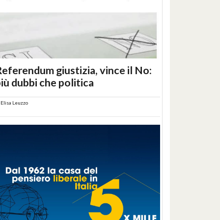
eferendum giustizia, vince il No:
iù dubbi che politica
i
Elisa Leuzzo