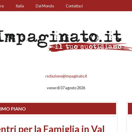
ura
Italia
Dal Mondo
Contattaci
redazione@impaginato.it
venerdì 07 agosto 2026
IMO PIANO
ato un chiosco sul