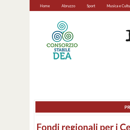
Home
Abruzzo
Sport
Musica e Cult
PR
Montesilvano, sequestr