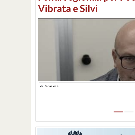
lungomare: contestati 
abusiva
di
Redazione