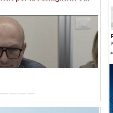
abusi edilizi e occupazione
R
p
d