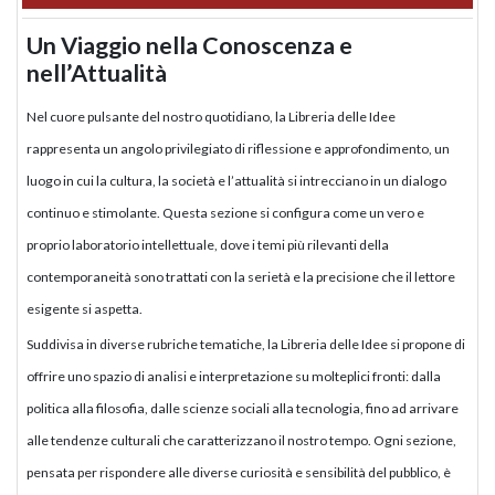
Un Viaggio nella Conoscenza e
nell’Attualità
Nel cuore pulsante del nostro quotidiano, la Libreria delle Idee
rappresenta un angolo privilegiato di riflessione e approfondimento, un
luogo in cui la cultura, la società e l’attualità si intrecciano in un dialogo
continuo e stimolante. Questa sezione si configura come un vero e
proprio laboratorio intellettuale, dove i temi più rilevanti della
contemporaneità sono trattati con la serietà e la precisione che il lettore
esigente si aspetta.
Suddivisa in diverse rubriche tematiche, la Libreria delle Idee si propone di
offrire uno spazio di analisi e interpretazione su molteplici fronti: dalla
politica alla filosofia, dalle scienze sociali alla tecnologia, fino ad arrivare
alle tendenze culturali che caratterizzano il nostro tempo. Ogni sezione,
pensata per rispondere alle diverse curiosità e sensibilità del pubblico, è