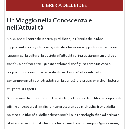
LIBRERIA DELLE IDEE
Un Viaggio nella Conoscenza e
nell’Attualità
Nel cuore pulsante del nostro quotidiano, la Libreria delle Idee
rappresenta un angolo privilegiato di riflessione e approfondimento, un
luogo in cui la cultura, la società e l’attualità si intrecciano in un dialogo
continuo e stimolante. Questa sezione si configura come un vero e
proprio laboratorio intellettuale, dove i temi più rilevanti della
contemporaneità sono trattati con la serietà e la precisione che il lettore
esigente si aspetta.
Suddivisa in diverse rubriche tematiche, la Libreria delle Idee si propone di
offrire uno spazio di analisi e interpretazione su molteplici fronti: dalla
politica alla filosofia, dalle scienze sociali alla tecnologia, fino ad arrivare
alle tendenze culturali che caratterizzano il nostro tempo. Ogni sezione,