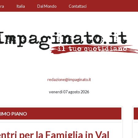
ura
Italia
Dal Mondo
Contattaci
redazione@impaginato.it
venerdì 07 agosto 2026
IMO PIANO
ato un chiosco sul