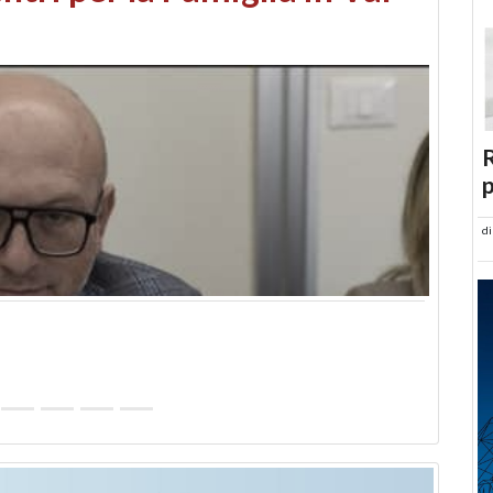
abusi edilizi e occupazione
R
p
d