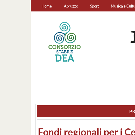
Home
Abruzzo
Sport
Musica e Cult
PR
Montesilvano, sequestr