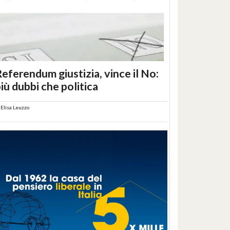
eferendum giustizia, vince il No:
iù dubbi che politica
i
Elisa Leuzzo