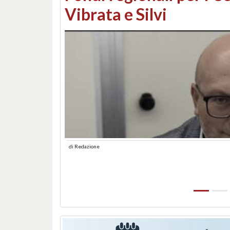
lungomare: contestati 
abusiva
di
Redazione