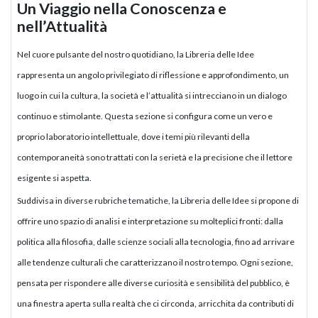
Un Viaggio nella Conoscenza e
nell’Attualità
Nel cuore pulsante del nostro quotidiano, la Libreria delle Idee
rappresenta un angolo privilegiato di riflessione e approfondimento, un
luogo in cui la cultura, la società e l’attualità si intrecciano in un dialogo
continuo e stimolante. Questa sezione si configura come un vero e
proprio laboratorio intellettuale, dove i temi più rilevanti della
contemporaneità sono trattati con la serietà e la precisione che il lettore
esigente si aspetta.
Suddivisa in diverse rubriche tematiche, la Libreria delle Idee si propone di
offrire uno spazio di analisi e interpretazione su molteplici fronti: dalla
politica alla filosofia, dalle scienze sociali alla tecnologia, fino ad arrivare
alle tendenze culturali che caratterizzano il nostro tempo. Ogni sezione,
pensata per rispondere alle diverse curiosità e sensibilità del pubblico, è
una finestra aperta sulla realtà che ci circonda, arricchita da contributi di