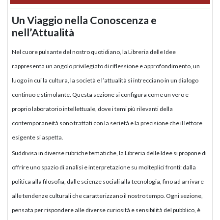
Un Viaggio nella Conoscenza e
nell’Attualità
Nel cuore pulsante del nostro quotidiano, la Libreria delle Idee
rappresenta un angolo privilegiato di riflessione e approfondimento, un
luogo in cui la cultura, la società e l’attualità si intrecciano in un dialogo
continuo e stimolante. Questa sezione si configura come un vero e
proprio laboratorio intellettuale, dove i temi più rilevanti della
contemporaneità sono trattati con la serietà e la precisione che il lettore
esigente si aspetta.
Suddivisa in diverse rubriche tematiche, la Libreria delle Idee si propone di
offrire uno spazio di analisi e interpretazione su molteplici fronti: dalla
politica alla filosofia, dalle scienze sociali alla tecnologia, fino ad arrivare
alle tendenze culturali che caratterizzano il nostro tempo. Ogni sezione,
pensata per rispondere alle diverse curiosità e sensibilità del pubblico, è