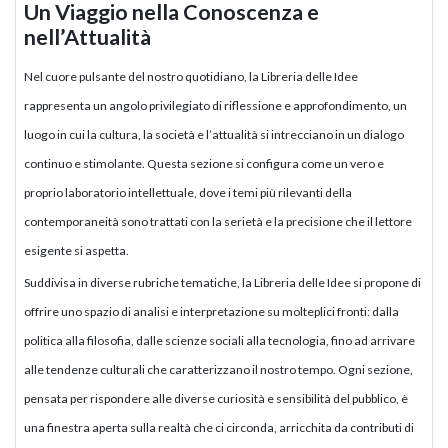
Un Viaggio nella Conoscenza e
nell’Attualità
Nel cuore pulsante del nostro quotidiano, la Libreria delle Idee
rappresenta un angolo privilegiato di riflessione e approfondimento, un
luogo in cui la cultura, la società e l’attualità si intrecciano in un dialogo
continuo e stimolante. Questa sezione si configura come un vero e
proprio laboratorio intellettuale, dove i temi più rilevanti della
contemporaneità sono trattati con la serietà e la precisione che il lettore
esigente si aspetta.
Suddivisa in diverse rubriche tematiche, la Libreria delle Idee si propone di
offrire uno spazio di analisi e interpretazione su molteplici fronti: dalla
politica alla filosofia, dalle scienze sociali alla tecnologia, fino ad arrivare
alle tendenze culturali che caratterizzano il nostro tempo. Ogni sezione,
pensata per rispondere alle diverse curiosità e sensibilità del pubblico, è
una finestra aperta sulla realtà che ci circonda, arricchita da contributi di