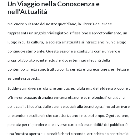
Un Viaggio nella Conoscenza e
nell’Attualità
Nel cuore pulsante del nostro quotidiano, la Libreria delle Idee
rappresenta un angolo privilegiato di riflessione e approfondimento, un
luogo in cui la cultura, la società e l’attualità si intrecciano in un dialogo
continuo e stimolante. Questa sezione si configura come un vero e
proprio laboratorio intellettuale, dove i temi più rilevanti della
contemporaneità sono trattati con la serietà e la precisione che il lettore
esigente si aspetta.
Suddivisa in diverse rubriche tematiche, la Libreria delle Idee si propone di
offrire uno spazio di analisi e interpretazione su molteplici fronti: dalla
politica alla filosofia, dalle scienze sociali alla tecnologia, fino ad arrivare
alle tendenze culturali che caratterizzano il nostro tempo. Ogni sezione,
pensata per rispondere alle diverse curiosità e sensibilità del pubblico, è
una finestra aperta sulla realtà che ci circonda, arricchita da contributi di