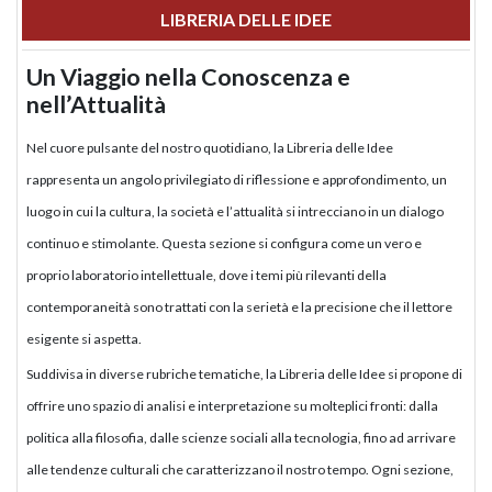
LIBRERIA DELLE IDEE
Un Viaggio nella Conoscenza e
nell’Attualità
Nel cuore pulsante del nostro quotidiano, la Libreria delle Idee
rappresenta un angolo privilegiato di riflessione e approfondimento, un
luogo in cui la cultura, la società e l’attualità si intrecciano in un dialogo
continuo e stimolante. Questa sezione si configura come un vero e
proprio laboratorio intellettuale, dove i temi più rilevanti della
contemporaneità sono trattati con la serietà e la precisione che il lettore
esigente si aspetta.
Suddivisa in diverse rubriche tematiche, la Libreria delle Idee si propone di
offrire uno spazio di analisi e interpretazione su molteplici fronti: dalla
politica alla filosofia, dalle scienze sociali alla tecnologia, fino ad arrivare
alle tendenze culturali che caratterizzano il nostro tempo. Ogni sezione,