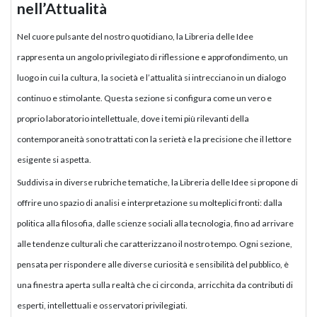
nell’Attualità
Nel cuore pulsante del nostro quotidiano, la Libreria delle Idee
rappresenta un angolo privilegiato di riflessione e approfondimento, un
luogo in cui la cultura, la società e l’attualità si intrecciano in un dialogo
continuo e stimolante. Questa sezione si configura come un vero e
proprio laboratorio intellettuale, dove i temi più rilevanti della
contemporaneità sono trattati con la serietà e la precisione che il lettore
esigente si aspetta.
Suddivisa in diverse rubriche tematiche, la Libreria delle Idee si propone di
offrire uno spazio di analisi e interpretazione su molteplici fronti: dalla
politica alla filosofia, dalle scienze sociali alla tecnologia, fino ad arrivare
alle tendenze culturali che caratterizzano il nostro tempo. Ogni sezione,
pensata per rispondere alle diverse curiosità e sensibilità del pubblico, è
una finestra aperta sulla realtà che ci circonda, arricchita da contributi di
esperti, intellettuali e osservatori privilegiati.