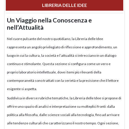
LIBRERIA DELLE IDEE
Un Viaggio nella Conoscenza e
nell’Attualità
Nel cuore pulsante del nostro quotidiano, la Libreria delle Idee
rappresenta un angolo privilegiato di riflessione e approfondimento, un
luogo in cui la cultura, la società e l’attualità si intrecciano in un dialogo
continuo e stimolante. Questa sezione si configura come un vero e
proprio laboratorio intellettuale, dove i temi più rilevanti della
contemporaneità sono trattati con la serietà e la precisione che il lettore
esigente si aspetta.
Suddivisa in diverse rubriche tematiche, la Libreria delle Idee si propone di
offrire uno spazio di analisi e interpretazione su molteplici fronti: dalla
politica alla filosofia, dalle scienze sociali alla tecnologia, fino ad arrivare
alle tendenze culturali che caratterizzano il nostro tempo. Ogni sezione,