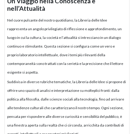
Un Viaggio nella Conoscenza e
nell’Attualità
Nel cuore pulsante del nostro quotidiano, la Libreria delle Idee
rappresenta un angolo privilegiato di riflessione e approfondimento, un
luogo in cui la cultura, la società e l’attualità si intrecciano in un dialogo
continuo e stimolante. Questa sezione si configura come un vero e
proprio laboratorio intellettuale, dove i temi più rilevanti della
contemporaneità sono trattati con la serietà e la precisione che il lettore
esigente si aspetta.
Suddivisa in diverse rubriche tematiche, la Libreria delle Idee si propone di
offrire uno spazio di analisi e interpretazione su molteplici fronti: dalla
politica alla filosofia, dalle scienze sociali alla tecnologia, fino ad arrivare
alle tendenze culturali che caratterizzano il nostro tempo. Ogni sezione,
pensata per rispondere alle diverse curiosità e sensibilità del pubblico, è
una finestra aperta sulla realtà che ci circonda, arricchita da contributi di
esperti, intellettuali e osservatori privilegiati.