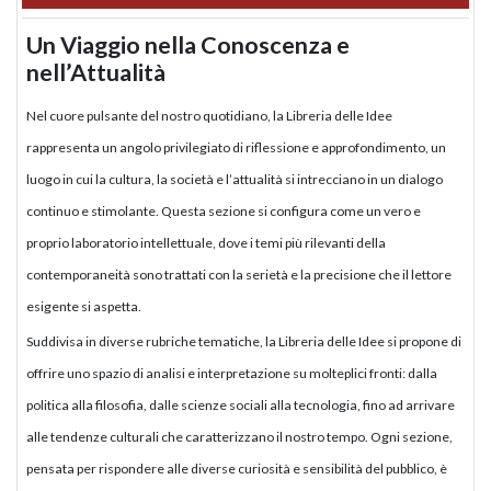
Un Viaggio nella Conoscenza e
nell’Attualità
Nel cuore pulsante del nostro quotidiano, la Libreria delle Idee
rappresenta un angolo privilegiato di riflessione e approfondimento, un
luogo in cui la cultura, la società e l’attualità si intrecciano in un dialogo
continuo e stimolante. Questa sezione si configura come un vero e
proprio laboratorio intellettuale, dove i temi più rilevanti della
contemporaneità sono trattati con la serietà e la precisione che il lettore
esigente si aspetta.
Suddivisa in diverse rubriche tematiche, la Libreria delle Idee si propone di
offrire uno spazio di analisi e interpretazione su molteplici fronti: dalla
politica alla filosofia, dalle scienze sociali alla tecnologia, fino ad arrivare
alle tendenze culturali che caratterizzano il nostro tempo. Ogni sezione,
pensata per rispondere alle diverse curiosità e sensibilità del pubblico, è