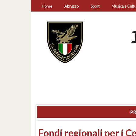
Home
Abruzzo
Sport
Musica e Cult
PR
Montesilvano, sequestr