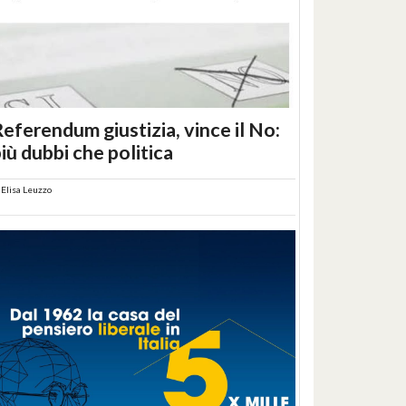
eferendum giustizia, vince il No:
iù dubbi che politica
i
Elisa Leuzzo