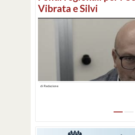
lungomare: contestati 
abusiva
di
Redazione