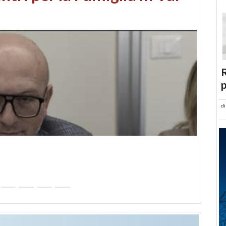
abusi edilizi e occupazione
R
p
d