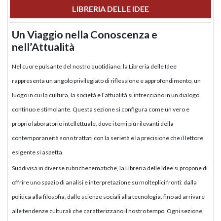
LIBRERIA DELLE IDEE
Un Viaggio nella Conoscenza e
nell’Attualità
Nel cuore pulsante del nostro quotidiano, la Libreria delle Idee
rappresenta un angolo privilegiato di riflessione e approfondimento, un
luogo in cui la cultura, la società e l’attualità si intrecciano in un dialogo
continuo e stimolante. Questa sezione si configura come un vero e
proprio laboratorio intellettuale, dove i temi più rilevanti della
contemporaneità sono trattati con la serietà e la precisione che il lettore
esigente si aspetta.
Suddivisa in diverse rubriche tematiche, la Libreria delle Idee si propone di
offrire uno spazio di analisi e interpretazione su molteplici fronti: dalla
politica alla filosofia, dalle scienze sociali alla tecnologia, fino ad arrivare
alle tendenze culturali che caratterizzano il nostro tempo. Ogni sezione,