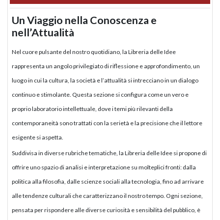
Un Viaggio nella Conoscenza e
nell’Attualità
Nel cuore pulsante del nostro quotidiano, la Libreria delle Idee
rappresenta un angolo privilegiato di riflessione e approfondimento, un
luogo in cui la cultura, la società e l’attualità si intrecciano in un dialogo
continuo e stimolante. Questa sezione si configura come un vero e
proprio laboratorio intellettuale, dove i temi più rilevanti della
contemporaneità sono trattati con la serietà e la precisione che il lettore
esigente si aspetta.
Suddivisa in diverse rubriche tematiche, la Libreria delle Idee si propone di
offrire uno spazio di analisi e interpretazione su molteplici fronti: dalla
politica alla filosofia, dalle scienze sociali alla tecnologia, fino ad arrivare
alle tendenze culturali che caratterizzano il nostro tempo. Ogni sezione,
pensata per rispondere alle diverse curiosità e sensibilità del pubblico, è