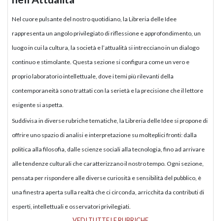
Nel cuore pulsante del nostro quotidiano, la Libreria delle Idee
rappresenta un angolo privilegiato di riflessione e approfondimento, un
luogo in cui la cultura, la società e l’attualità si intrecciano in un dialogo
continuo e stimolante. Questa sezione si configura come un vero e
proprio laboratorio intellettuale, dove i temi più rilevanti della
contemporaneità sono trattati con la serietà e la precisione che il lettore
esigente si aspetta.
Suddivisa in diverse rubriche tematiche, la Libreria delle Idee si propone di
offrire uno spazio di analisi e interpretazione su molteplici fronti: dalla
politica alla filosofia, dalle scienze sociali alla tecnologia, fino ad arrivare
alle tendenze culturali che caratterizzano il nostro tempo. Ogni sezione,
pensata per rispondere alle diverse curiosità e sensibilità del pubblico, è
una finestra aperta sulla realtà che ci circonda, arricchita da contributi di
esperti, intellettuali e osservatori privilegiati.
VEDI TUTTE LE RUBRICHE